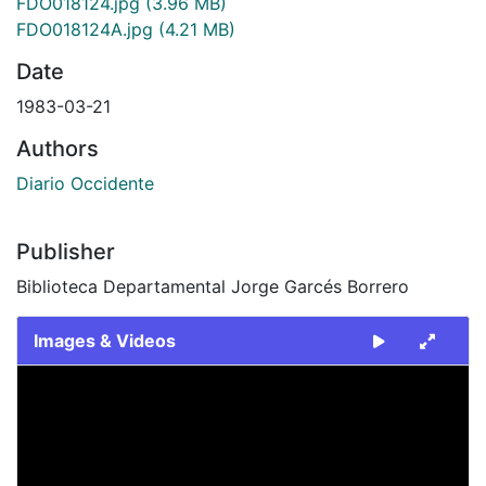
FDO018124.jpg
(3.96 MB)
FDO018124A.jpg
(4.21 MB)
Date
1983-03-21
Authors
Diario Occidente
Publisher
Biblioteca Departamental Jorge Garcés Borrero
Images & Videos
Slide 1 of 2