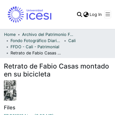
(curren
Log In
Communities & Collec
All of DSpace
Home
Archivo del Patrimonio Fotográfico y Fílmico del Valle del Cauca
Fondo Fotográfico Diario Occidente
Cali
Statistics
FFDO - Cali - Patrimonial
Retrato de Fabio Casas montado en su bicicleta
Retrato de Fabio Casas montado
en su bicicleta
Files