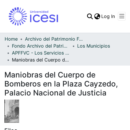
(curren
Log In
Communities & Collec
All of DSpace
Home
Archivo del Patrimonio Fotográfico y Fílmico del Valle del Cauca
Fondo Archivo del Patrimonio Fotográfico y Fílmico del Valle del Cauca
Los Municipios
Statistics
APFFVC - Los Servicios Públicos - Patrimonial
Maniobras del Cuerpo de Bomberos en la Plaza Cayzedo, Palacio Nacional de Justicia
Maniobras del Cuerpo de
Bomberos en la Plaza Cayzedo,
Palacio Nacional de Justicia