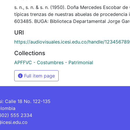
s. n., s. n. & s. n. (1950). Doña Mercedes Escobar de
típicas trenzas de nuestras abuelas de procedencia 
603485. BUGA: Biblioteca Departamental Jorge Gar
URI
https://audiovisuales.icesi.edu.co/handle/12345678
Collections
APFFVC - Costumbres - Patrimonial
Full item page
si: Calle 18 No. 122-135
olombia
(602) 555 2334
@icesi.edu.co