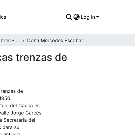
ics
Log In
APFFVC - Costumbres - Patrimonial
Doña Mercedes Escobar de Gómez, luce las típicas trenzas de nuestras abuelas de procedencia indígena
cas trenzas de
trenzas de
1950.
Valle del Cauca es
Valle Jorge Garcés
a Secretaria del
s para su
 entre la