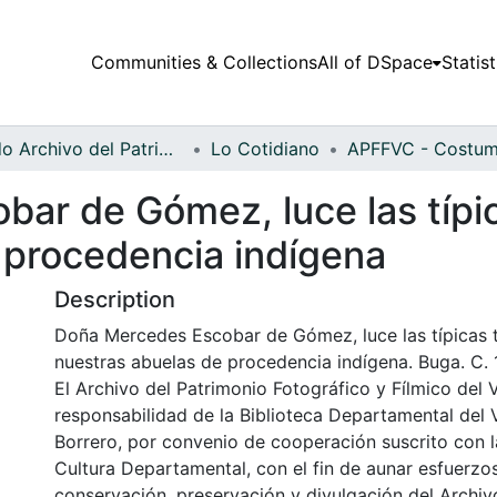
Communities & Collections
All of DSpace
Statist
Fondo Archivo del Patrimonio Fotográfico y Fílmico del Valle del Cauca
Lo Cotidiano
ar de Gómez, luce las típi
 procedencia indígena
Description
Doña Mercedes Escobar de Gómez, luce las típicas 
nuestras abuelas de procedencia indígena. Buga. C. 
El Archivo del Patrimonio Fotográfico y Fílmico del 
responsabilidad de la Biblioteca Departamental del 
Borrero, por convenio de cooperación suscrito con l
Cultura Departamental, con el fin de aunar esfuerzo
conservación, preservación y divulgación del Archivo