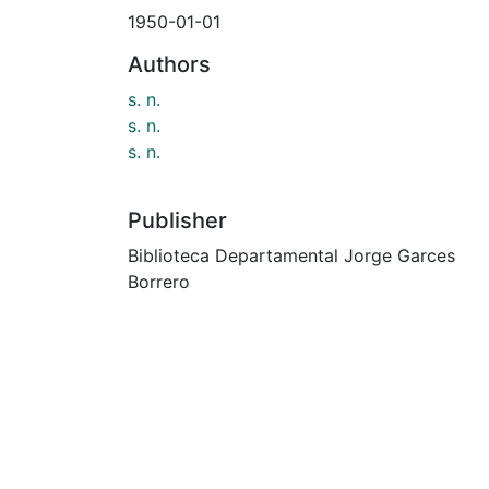
1950-01-01
Authors
s. n.
s. n.
s. n.
Publisher
Biblioteca Departamental Jorge Garces
Borrero