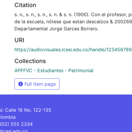
Citation
s. n., s. n., s. n., s. n. & s. n. (1900). Con el profesor
de la escuela, nótese que estan descalzos & 200269
Departamental Jorge Garces Borrero.
URI
https://audiovisuales.icesi.edu.co/handle/12345678
Collections
APFFVC - Estudiantes - Patrimonial
Full item page
si: Calle 18 No. 122-135
olombia
(602) 555 2334
@icesi.edu.co