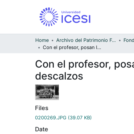
Home
Archivo del Patrimonio Fotográfico y Fílmico del Valle del Cauca
Con el profesor, posan los alumnos de la escuela, nótese que estan descalzos
Con el profesor, pos
descalzos
Files
0200269.JPG
(39.07 KB)
Date