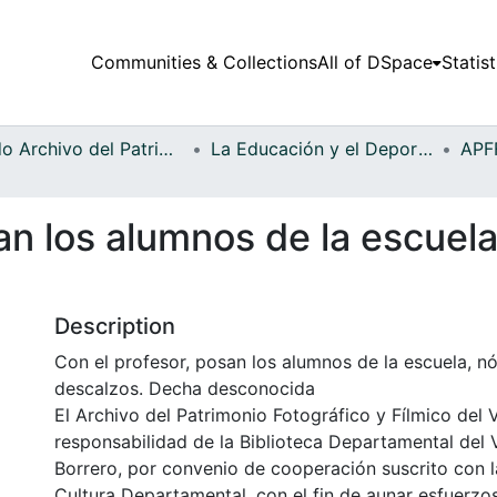
Communities & Collections
All of DSpace
Statist
Fondo Archivo del Patrimonio Fotográfico y Fílmico del Valle del Cauca
La Educación y el Deporte
an los alumnos de la escuel
Description
Con el profesor, posan los alumnos de la escuela, n
descalzos. Decha desconocida
El Archivo del Patrimonio Fotográfico y Fílmico del 
responsabilidad de la Biblioteca Departamental del 
Borrero, por convenio de cooperación suscrito con l
Cultura Departamental, con el fin de aunar esfuerzo