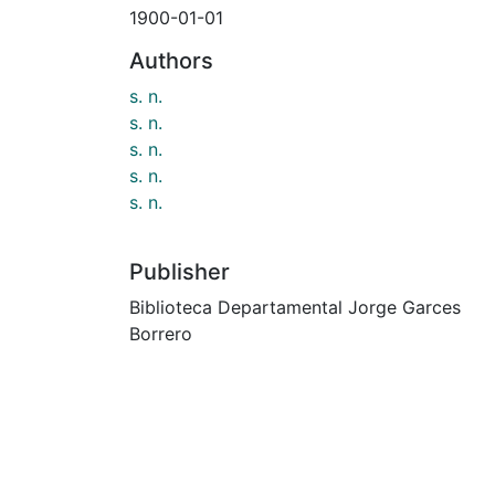
1900-01-01
Authors
s. n.
s. n.
s. n.
s. n.
s. n.
Publisher
Biblioteca Departamental Jorge Garces
Borrero