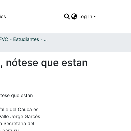
ics
Log In
APFFVC - Estudiantes - Patrimonial
a, nótese que estan
ótese que estan
Valle del Cauca es
Valle Jorge Garcés
a Secretaria del
s para su