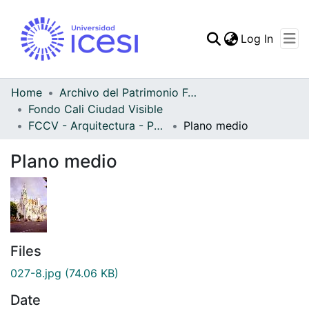
(curren
Log In
Communities & Collec
All of DSpace
Home
Archivo del Patrimonio Fotográfico y Fílmico del Valle del Cauca
Fondo Cali Ciudad Visible
Statistics
FCCV - Arquitectura - Patrimonial
Plano medio
Plano medio
Files
027-8.jpg
(74.06 KB)
Date