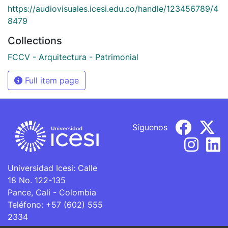
https://audiovisuales.icesi.edu.co/handle/123456789/4
8479
Collections
FCCV - Arquitectura - Patrimonial
Full item page
Síguenos
Universidad Icesi: Calle
18 No. 122-135
Pance, Cali - Colombia
Teléfono: +57 (602) 555
2334