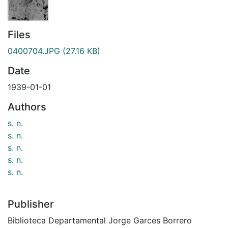
Files
0400704.JPG
(27.16 KB)
Date
1939-01-01
Authors
s. n.
s. n.
s. n.
s. n.
s. n.
Publisher
Biblioteca Departamental Jorge Garces Borrero