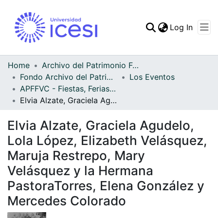
(curren
Log In
Communities & Collec
All of DSpace
Home
Archivo del Patrimonio Fotográfico y Fílmico del Valle del Cauca
Fondo Archivo del Patrimonio Fotográfico y Fílmico del Valle del Cauca
Los Eventos
Statistics
APFFVC - Fiestas, Ferias y Carnavales - Patrimonial
Elvia Alzate, Graciela Agudelo, Lola López, Elizabeth Velásquez, Maruja Restrepo, Mary Velásquez y la Hermana PastoraTorres, Elena González y Mercedes Colorado
Elvia Alzate, Graciela Agudelo,
Lola López, Elizabeth Velásquez,
Maruja Restrepo, Mary
Velásquez y la Hermana
PastoraTorres, Elena González y
Mercedes Colorado