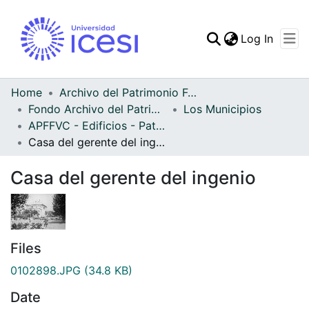
(curren
Log In
Communities & Collec
All of DSpace
Home
Archivo del Patrimonio Fotográfico y Fílmico del Valle del Cauca
Fondo Archivo del Patrimonio Fotográfico y Fílmico del Valle del Cauca
Los Municipios
Statistics
APFFVC - Edificios - Patrimonial
Casa del gerente del ingenio
Casa del gerente del ingenio
Files
0102898.JPG
(34.8 KB)
Date