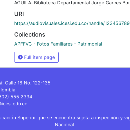
AGUILA: Biblioteca Departamental Jorge Garces Bor
URI
https://audiovisuales.icesi.edu.co/handle/12345678
Collections
APFFVC - Fotos Familiares - Patrimonial
Full item page
si: Calle 18 No. 122-135
olombia
(602) 555 2334
@icesi.edu.co
ucación Superior que se encuentra sujeta a inspección y vi
Nacional.