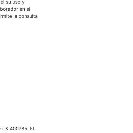
 el su uso y
aborador en el
rmite la consulta
ópez & 400785. EL