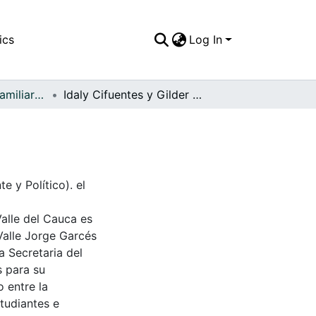
ics
Log In
APFFVC - Fotos Familiares - Patrimonial
Idaly Cifuentes y Gilder López
e y Político). el
Valle del Cauca es
Valle Jorge Garcés
a Secretaria del
s para su
 entre la
tudiantes e