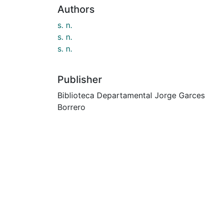
Authors
s. n.
s. n.
s. n.
Publisher
Biblioteca Departamental Jorge Garces
Borrero