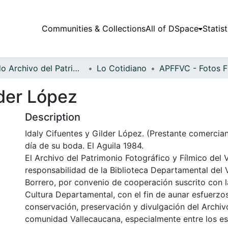
Communities & Collections
All of DSpace
Statist
Fondo Archivo del Patrimonio Fotográfico y Fílmico del Valle del Cauca
Lo Cotidiano
lder López
Description
Idaly Cifuentes y Gilder López. (Prestante comerciant
día de su boda. El Aguila 1984.
El Archivo del Patrimonio Fotográfico y Fílmico del 
responsabilidad de la Biblioteca Departamental del 
Borrero, por convenio de cooperación suscrito con l
Cultura Departamental, con el fin de aunar esfuerzo
conservación, preservación y divulgación del Archivo
comunidad Vallecaucana, especialmente entre los es