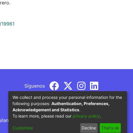
rero.
9/19961
Síguenos
We collect and process your personal information for the
following purposes:
Authentication, Preferences,
Acknowledgement and Statistics
.
To learn more, please read our
privacy policy
.
gilancia por parte del Ministerio de Educación
Customize
Decline
That's ok