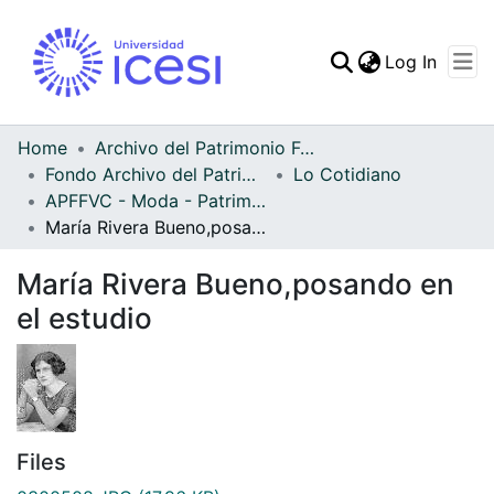
(curren
Log In
Communities & Collec
All of DSpace
Home
Archivo del Patrimonio Fotográfico y Fílmico del Valle del Cauca
Fondo Archivo del Patrimonio Fotográfico y Fílmico del Valle del Cauca
Lo Cotidiano
Statistics
APFFVC - Moda - Patrimonial
María Rivera Bueno,posando en el estudio
María Rivera Bueno,posando en
el estudio
Files