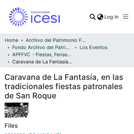
(curren
Log In
Communities & Collec
All of DSpace
Home
Archivo del Patrimonio Fotográfico y Fílmico del Valle del Cauca
Fondo Archivo del Patrimonio Fotográfico y Fílmico del Valle del Cauca
Los Eventos
Statistics
APFFVC - Fiestas, Ferias y Carnavales - Patrimonial
Caravana de La Fantasía, en las tradicionales fiestas patronales de San Roque
Caravana de La Fantasía, en las
tradicionales fiestas patronales
de San Roque
Files