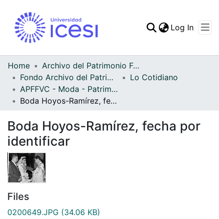
(curren
Log In
Communities & Collec
All of DSpace
Home
Archivo del Patrimonio Fotográfico y Fílmico del Valle del Cauca
Fondo Archivo del Patrimonio Fotográfico y Fílmico del Valle del Cauca
Lo Cotidiano
Statistics
APFFVC - Moda - Patrimonial
Boda Hoyos-Ramírez, fecha por identificar
Boda Hoyos-Ramírez, fecha por
identificar
Files
0200649.JPG
(34.06 KB)