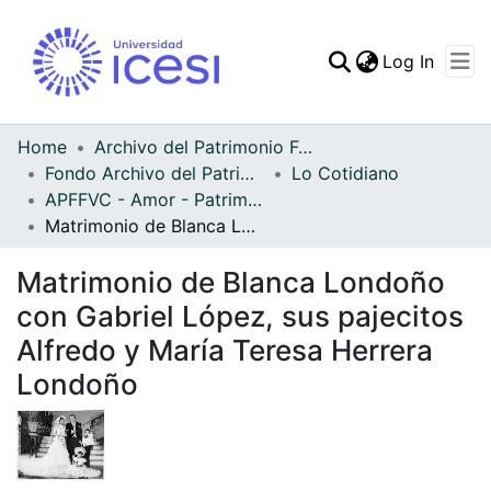
(curren
Log In
Communities & Collec
All of DSpace
Home
Archivo del Patrimonio Fotográfico y Fílmico del Valle del Cauca
Fondo Archivo del Patrimonio Fotográfico y Fílmico del Valle del Cauca
Lo Cotidiano
Statistics
APFFVC - Amor - Patrimonial
Matrimonio de Blanca Londoño con Gabriel López, sus pajecitos Alfredo y María Teresa Herrera Londoño
Matrimonio de Blanca Londoño
con Gabriel López, sus pajecitos
Alfredo y María Teresa Herrera
Londoño