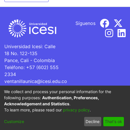
Síguenos
Universidad Icesi: Calle
18 No. 122-135
Pance, Cali - Colombia
Teléfono: +57 (602) 555
2334
ventanillaunica@icesi.edu.co
We collect and process your personal information for the
La Universidad Icesi es una Institución de Educación
following purposes:
Authentication, Preferences,
Superior que se encuentra sujeta a inspección y vigilancia
Acknowledgement and Statistics
.
por parte del Ministerio de Educación Nacional.
To learn more, please read our
privacy policy
.
Cookie
Privacy
End User
Send
Customize
Decline
That's ok
settings
policy
Agreement
Feedback