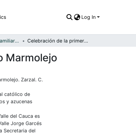
ics
Log In
APFFVC - Fotos Familiares - Patrimonial
Celebración de la primera comunión de Fernando Marmolejo
o Marmolejo
molejo. Zarzal. C.
al católico de
rios y azucenas
Valle del Cauca es
Valle Jorge Garcés
a Secretaria del