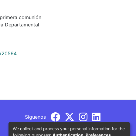
 la primera comunión
ca Departamental
9/20594
Síguenos
We collect and process your personal information for the
following purposes:
Authentication, Preferences,