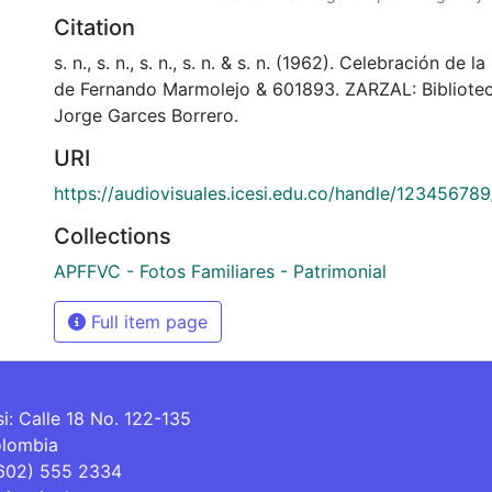
Citation
s. n., s. n., s. n., s. n. & s. n. (1962). Celebración de
de Fernando Marmolejo & 601893. ZARZAL: Bibliote
Jorge Garces Borrero.
URI
https://audiovisuales.icesi.edu.co/handle/12345678
Collections
APFFVC - Fotos Familiares - Patrimonial
Full item page
si: Calle 18 No. 122-135
olombia
(602) 555 2334