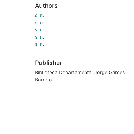
Authors
s. n.
s. n.
s. n.
s. n.
s. n.
Publisher
Biblioteca Departamental Jorge Garces
Borrero