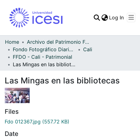
(curren
Log In
Communities & Collec
All of DSpace
Home
Archivo del Patrimonio Fotográfico y Fílmico del Valle del Cauca
Fondo Fotográfico Diario Occidente
Cali
Statistics
FFDO - Cali - Patrimonial
Las Mingas en las bibliotecas
Las Mingas en las bibliotecas
Files
Fdo 012367.jpg
(557.72 KB)
Date