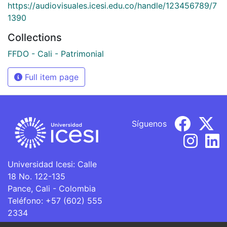
https://audiovisuales.icesi.edu.co/handle/123456789/7
1390
Collections
FFDO - Cali - Patrimonial
Full item page
Síguenos
Universidad Icesi: Calle
18 No. 122-135
Pance, Cali - Colombia
Teléfono: +57 (602) 555
2334
ventanillaunica@icesi.edu.co