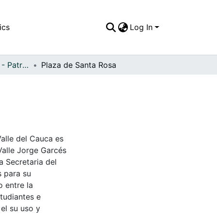
ics
Log In
APFFVC - Desfiles - Patrimonial
Plaza de Santa Rosa
Valle del Cauca es
Valle Jorge Garcés
a Secretaria del
s para su
 entre la
tudiantes e
 el su uso y