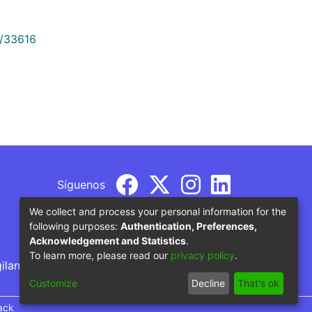
9/33616
Síguenos
We collect and process your personal information for the
following purposes:
Authentication, Preferences,
Acknowledgement and Statistics
.
To learn more, please read our
privacy policy
.
gilancia por parte del Ministerio de Educación
Customize
Decline
That's ok
ack