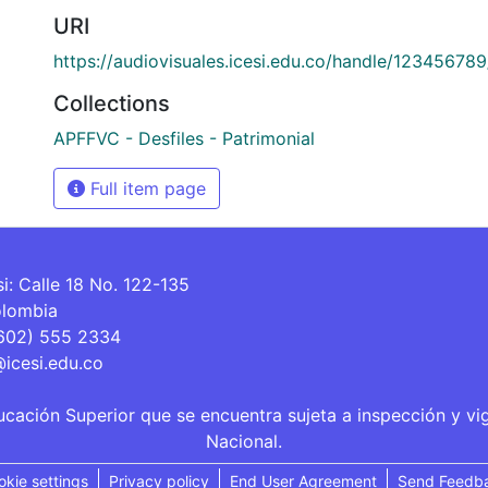
URI
https://audiovisuales.icesi.edu.co/handle/12345678
Collections
APFFVC - Desfiles - Patrimonial
Full item page
si: Calle 18 No. 122-135
olombia
(602) 555 2334
@icesi.edu.co
ucación Superior que se encuentra sujeta a inspección y vi
Nacional.
okie settings
Privacy policy
End User Agreement
Send Feedb