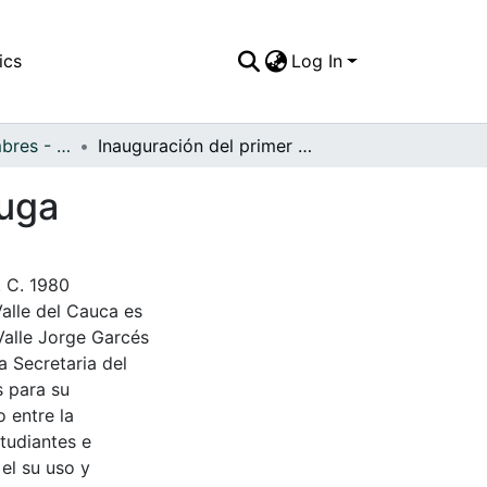
ics
Log In
APFFVC - Costumbres - Patrimonial
Inauguración del primer tren turístico de Cali a Buga
Buga
. C. 1980
Valle del Cauca es
Valle Jorge Garcés
a Secretaria del
s para su
 entre la
tudiantes e
 el su uso y