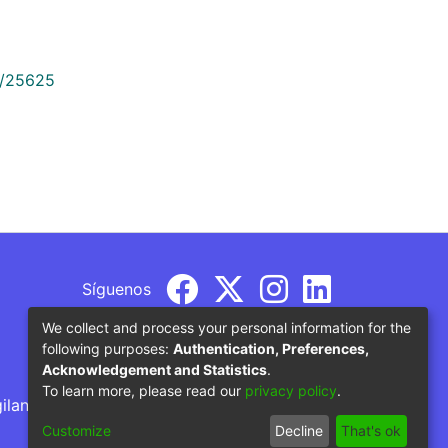
9/25625
Síguenos
We collect and process your personal information for the
following purposes:
Authentication, Preferences,
Acknowledgement and Statistics
.
To learn more, please read our
privacy policy
.
gilancia por parte del Ministerio de Educación
Customize
Decline
That's ok