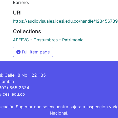
Borrero.
URI
https://audiovisuales.icesi.edu.co/handle/12345678
Collections
APFFVC - Costumbres - Patrimonial
Full item page
si: Calle 18 No. 122-135
olombia
(602) 555 2334
@icesi.edu.co
ucación Superior que se encuentra sujeta a inspección y vi
Nacional.