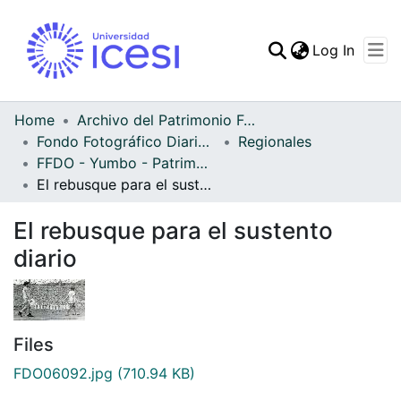
(curren
Log In
Communities & Collec
All of DSpace
Home
Archivo del Patrimonio Fotográfico y Fílmico del Valle del Cauca
Fondo Fotográfico Diario Occidente
Regionales
Statistics
FFDO - Yumbo - Patrimonial
El rebusque para el sustento diario
El rebusque para el sustento
diario
Files
FDO06092.jpg
(710.94 KB)