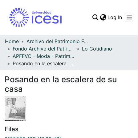
(curren
Log In
Communities & Collec
All of DSpace
Home
Archivo del Patrimonio Fotográfico y Fílmico del Valle del Cauca
Fondo Archivo del Patrimonio Fotográfico y Fílmico del Valle del Cauca
Lo Cotidiano
Statistics
APFFVC - Moda - Patrimonial
Posando en la escalera de su casa
Posando en la escalera de su
casa
Files