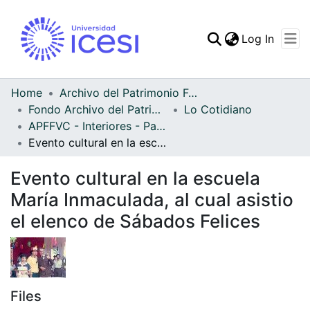
(curren
Log In
Communities & Collec
All of DSpace
Home
Archivo del Patrimonio Fotográfico y Fílmico del Valle del Cauca
Fondo Archivo del Patrimonio Fotográfico y Fílmico del Valle del Cauca
Lo Cotidiano
Statistics
APFFVC - Interiores - Patrimonial
Evento cultural en la escuela María Inmaculada, al cual asistio el elenco de Sábados Felices
Evento cultural en la escuela
María Inmaculada, al cual asistio
el elenco de Sábados Felices
Files