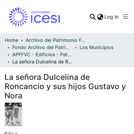
(curren
Log In
Communities & Collec
All of DSpace
Home
Archivo del Patrimonio Fotográfico y Fílmico del Valle del Cauca
Fondo Archivo del Patrimonio Fotográfico y Fílmico del Valle del Cauca
Los Municipios
Statistics
APFFVC - Edificios - Patrimonial
La señora Dulcelina de Roncancio y sus hijos Gustavo y Nora
La señora Dulcelina de
Roncancio y sus hijos Gustavo y
Nora