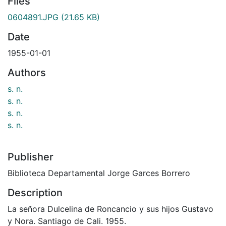
Files
0604891.JPG
(21.65 KB)
Date
1955-01-01
Authors
s. n.
s. n.
s. n.
s. n.
Publisher
Biblioteca Departamental Jorge Garces Borrero
Description
La señora Dulcelina de Roncancio y sus hijos Gustavo
y Nora. Santiago de Cali. 1955.