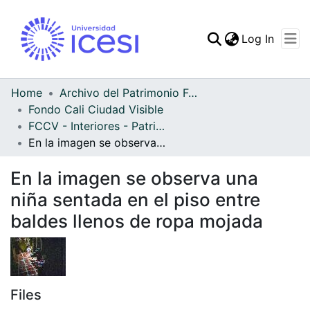
(curren
Log In
Communities & Collec
All of DSpace
Home
Archivo del Patrimonio Fotográfico y Fílmico del Valle del Cauca
Fondo Cali Ciudad Visible
Statistics
FCCV - Interiores - Patrimonial
En la imagen se observa una niña sentada en el piso entre baldes llenos de ropa mojada
En la imagen se observa una
niña sentada en el piso entre
baldes llenos de ropa mojada
Files