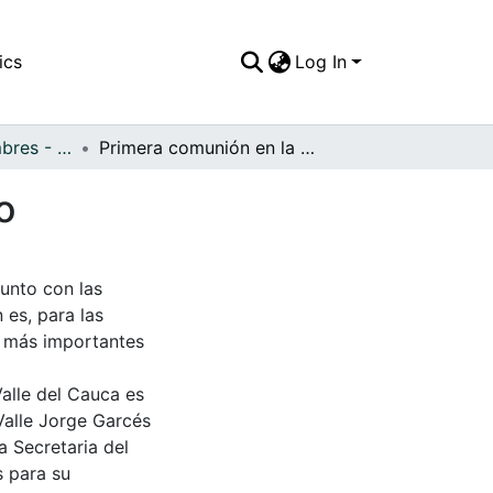
ics
Log In
APFFVC - Costumbres - Patrimonial
Primera comunión en la Capilla Colonial del Overo
o
Junto con las
 es, para las
 más importantes
Valle del Cauca es
Valle Jorge Garcés
a Secretaria del
s para su