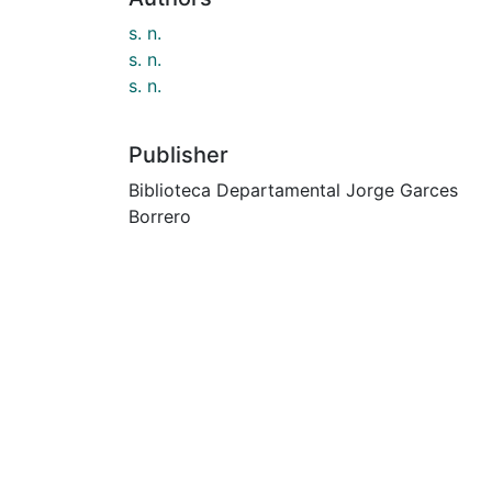
s. n.
s. n.
s. n.
Publisher
Biblioteca Departamental Jorge Garces
Borrero