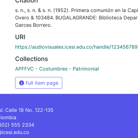
Citation
s. n., s. n. & s. n. (1952). Primera comunión en la Capi
Overo & 103484. BUGALAGRANDE: Biblioteca Depar
Garces Borrero.
URI
https://audiovisuales.icesi.edu.co/handle/12345678
Collections
APFFVC - Costumbres - Patrimonial
Full item page
si: Calle 18 No. 122-135
olombia
(602) 555 2334
@icesi.edu.co