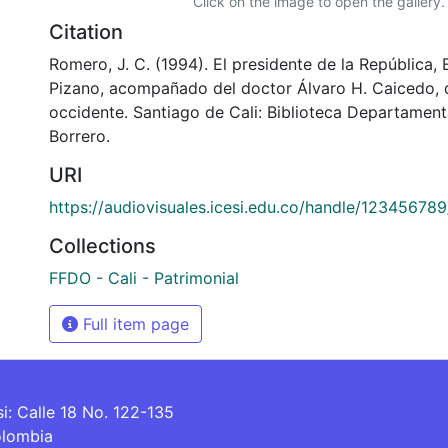
Click on the image to open the gallery.
Citation
Romero, J. C. (1994). El presidente de la República,
Pizano, acompañado del doctor Álvaro H. Caicedo, 
occidente. Santiago de Cali: Biblioteca Departamen
Borrero.
URI
https://audiovisuales.icesi.edu.co/handle/12345678
Collections
FFDO - Cali - Patrimonial
Full item page
si: Calle 18 No. 122-135
olombia