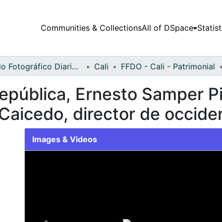
Communities & Collections
All of DSpace
Statist
Fondo Fotográfico Diario Occidente
Cali
FFDO - Cali - Patrimonial
 República, Ernesto Samper
 Caicedo, director de occide
Images & Videos
Slide 1 of 1