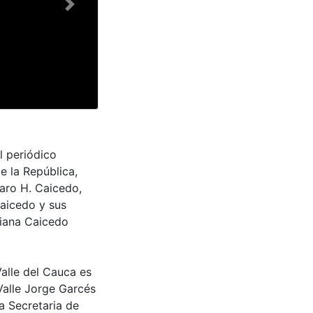
Next
l periódico
e la República,
aro H. Caicedo,
Caicedo y sus
riana Caicedo
Valle del Cauca es
Valle Jorge Garcés
a Secretaria de