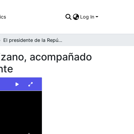
ics
Log In
El presidente de la República, Ernesto Samper Pizano, acompañado del doctor Álvaro H. Caicedo, director de occidente
 Pizano, acompañado
nte