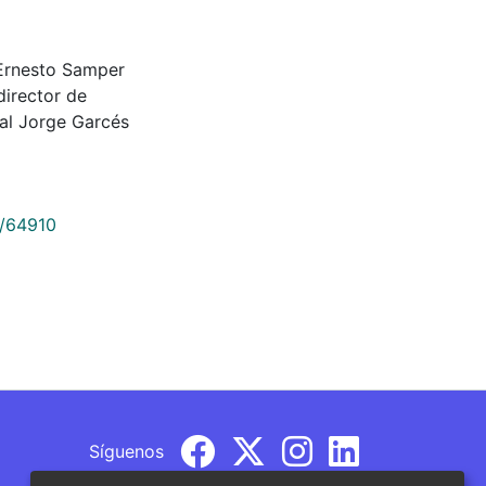
 Ernesto Samper
director de
tal Jorge Garcés
9/64910
Síguenos