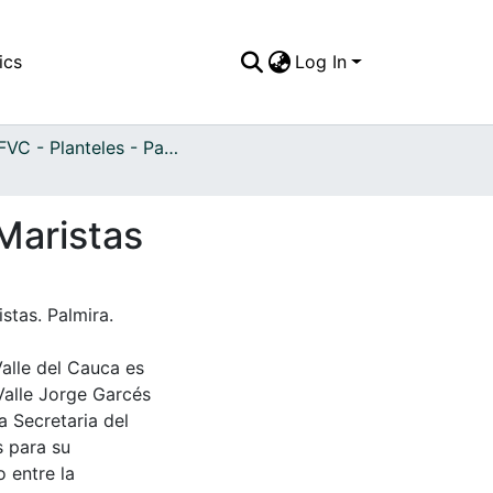
ics
Log In
APFFVC - Planteles - Patrimonial
Maristas
tas. Palmira.
Valle del Cauca es
Valle Jorge Garcés
a Secretaria del
s para su
 entre la