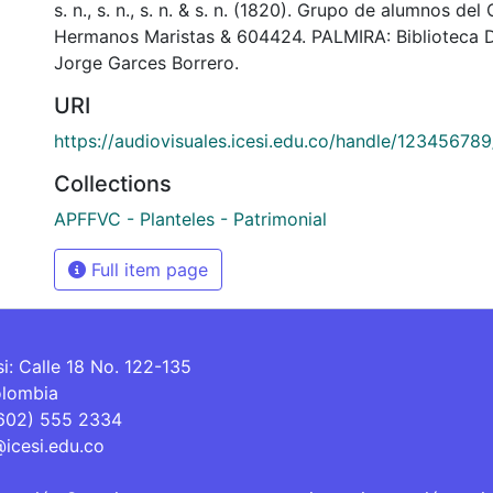
s. n., s. n., s. n. & s. n. (1820). Grupo de alumnos del
Hermanos Maristas & 604424. PALMIRA: Biblioteca 
Jorge Garces Borrero.
URI
https://audiovisuales.icesi.edu.co/handle/12345678
Collections
APFFVC - Planteles - Patrimonial
Full item page
si: Calle 18 No. 122-135
olombia
(602) 555 2334
@icesi.edu.co