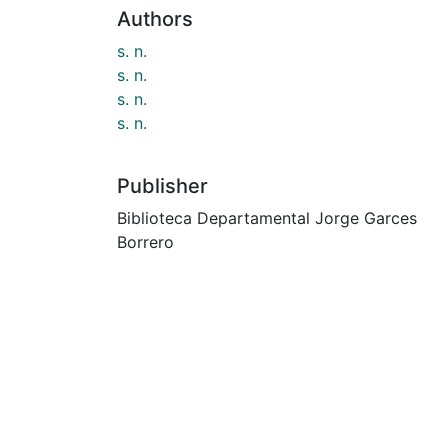
Authors
s. n.
s. n.
s. n.
s. n.
Publisher
Biblioteca Departamental Jorge Garces
Borrero