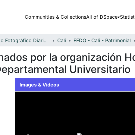
Communities & Collections
All of DSpace
Statist
Fondo Fotográfico Diario Occidente
Cali
FFDO - Cali - Patrimonial
ados por la organización H
Departamental Universitario
Images & Videos
Slide 1 of 1