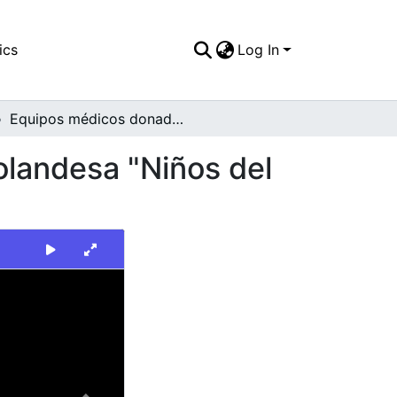
ics
Log In
Equipos médicos donados por la organización Holandesa "Niños del mundo" al Hospital Departamental Universitario
olandesa "Niños del