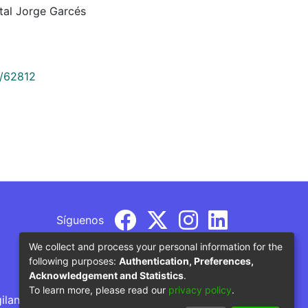
tal Jorge Garcés
9/62812
Síguenos
We collect and process your personal information for the
following purposes:
Authentication, Preferences,
Acknowledgement and Statistics
.
To learn more, please read our
privacy policy
.
gilancia por parte del Ministerio de Educación