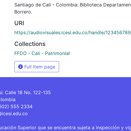
Santiago de Cali - Colombia: Biblioteca Departamen
Borrero.
URI
https://audiovisuales.icesi.edu.co/handle/12345678
Collections
FFDO - Cali - Patrimonial
Full item page
si: Calle 18 No. 122-135
olombia
(602) 555 2334
@icesi.edu.co
ucación Superior que se encuentra sujeta a inspección y vi