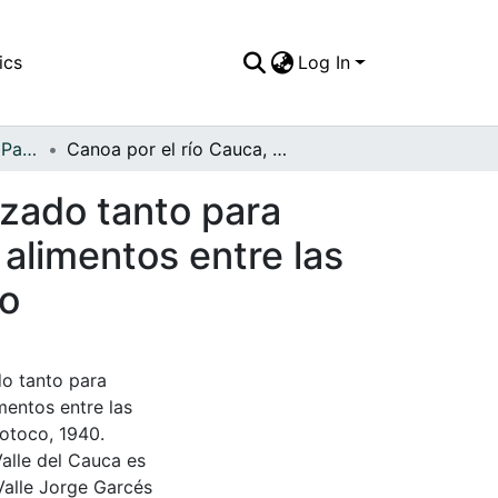
ics
Log In
APFFVC - El Pueblo - Patrimonial
Canoa por el río Cauca, medio de transporte utilizado tanto para transportar pasajeros como las mercancías y los alimentos entre las poblaciones que se encuentran a las orillas del río
izado tanto para
 alimentos entre las
ío
do tanto para
mentos entre las
Yotoco, 1940.
Valle del Cauca es
Valle Jorge Garcés