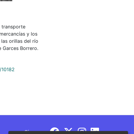
e transporte
 mercancías y los
as orillas del río
 Garces Borrero.
9/10182
Síguenos