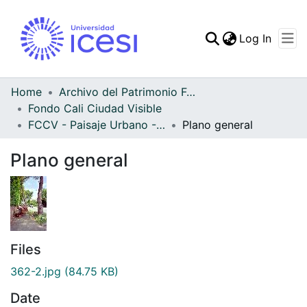
(curren
Log In
Communities & Collec
All of DSpace
Home
Archivo del Patrimonio Fotográfico y Fílmico del Valle del Cauca
Fondo Cali Ciudad Visible
Statistics
FCCV - Paisaje Urbano - Patrimonial
Plano general
Plano general
Files
362-2.jpg
(84.75 KB)
Date