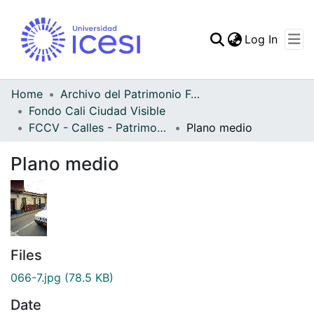
(curren
Log In
Communities & Collec
All of DSpace
Home
Archivo del Patrimonio Fotográfico y Fílmico del Valle del Cauca
Fondo Cali Ciudad Visible
Statistics
FCCV - Calles - Patrimonial
Plano medio
Plano medio
Files
066-7.jpg
(78.5 KB)
Date