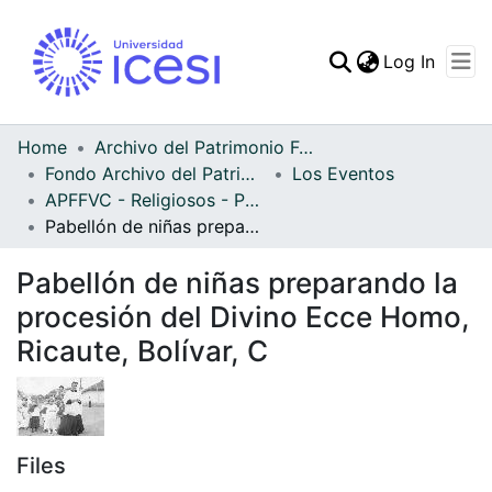
(curren
Log In
Communities & Collec
All of DSpace
Home
Archivo del Patrimonio Fotográfico y Fílmico del Valle del Cauca
Fondo Archivo del Patrimonio Fotográfico y Fílmico del Valle del Cauca
Los Eventos
Statistics
APFFVC - Religiosos - Patrimonial
Pabellón de niñas preparando la procesión del Divino Ecce Homo, Ricaute, Bolívar, C
Pabellón de niñas preparando la
procesión del Divino Ecce Homo,
Ricaute, Bolívar, C
Files