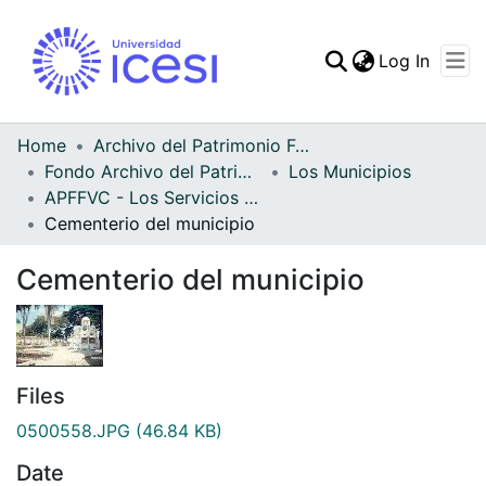
(curren
Log In
Communities & Collec
All of DSpace
Home
Archivo del Patrimonio Fotográfico y Fílmico del Valle del Cauca
Fondo Archivo del Patrimonio Fotográfico y Fílmico del Valle del Cauca
Los Municipios
Statistics
APFFVC - Los Servicios Públicos - Patrimonial
Cementerio del municipio
Cementerio del municipio
Files
0500558.JPG
(46.84 KB)
Date