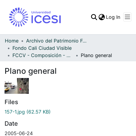
(curren
Log In
Communities & Collec
All of DSpace
Home
Archivo del Patrimonio Fotográfico y Fílmico del Valle del Cauca
Fondo Cali Ciudad Visible
Statistics
FCCV - Composición - Patrimonial
Plano general
Plano general
Files
157-1.jpg
(62.57 KB)
Date
2005-06-24