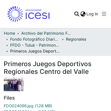
(curren
Log In
Communities & Collec
All of DSpace
Home
Archivo del Patrimonio Fotográfico y Fílmico del Valle del Cauca
Fondo Fotográfico Diario Occidente
Regionales
Statistics
FFDO - Tuluá - Patrimonial
Primeros Juegos Deportivos Regionales Centro del Valle
Primeros Juegos Deportivos
Regionales Centro del Valle
Files
FDO024096.jpg
(1.28 MB)