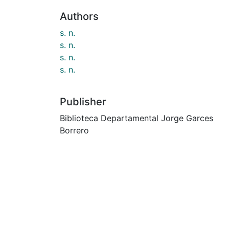
Authors
s. n.
s. n.
s. n.
s. n.
Publisher
Biblioteca Departamental Jorge Garces
Borrero