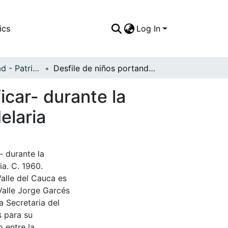
ics
Log In
APFFVC - Ciudad - Patrimonial
Desfile de niños portando un escudo -por identificar- durante la inauguración de las fiestas y carnavales de Candelaria
icar- durante la
elaria
- durante la
ia. C. 1960.
Valle del Cauca es
Valle Jorge Garcés
a Secretaria del
s para su
 entre la