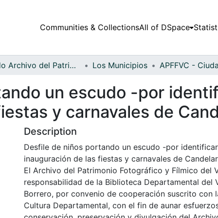
Communities & Collections
All of DSpace
Statist
Fondo Archivo del Patrimonio Fotográfico y Fílmico del Valle del Cauca
Los Municipios
tando un escudo -por identif
fiestas y carnavales de Cand
Description
Desfile de niños portando un escudo -por identificar
inauguración de las fiestas y carnavales de Candelar
El Archivo del Patrimonio Fotográfico y Fílmico del 
responsabilidad de la Biblioteca Departamental del 
Borrero, por convenio de cooperación suscrito con l
Cultura Departamental, con el fin de aunar esfuerzo
conservación, preservación y divulgación del Archivo