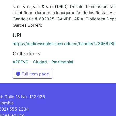
s. n., s. n., s. n. & s. n. (1960). Desfile de niños por
identificar- durante la inauguración de las fiestas y 
Candelaria & 602925. CANDELARIA: Biblioteca Dep
Garces Borrero.
URI
https://audiovisuales.icesi.edu.co/handle/12345678
Collections
APFFVC - Ciudad - Patrimonial
Full item page
si: Calle 18 No. 122-135
olombia
(602) 555 2334
@icesi.edu.co