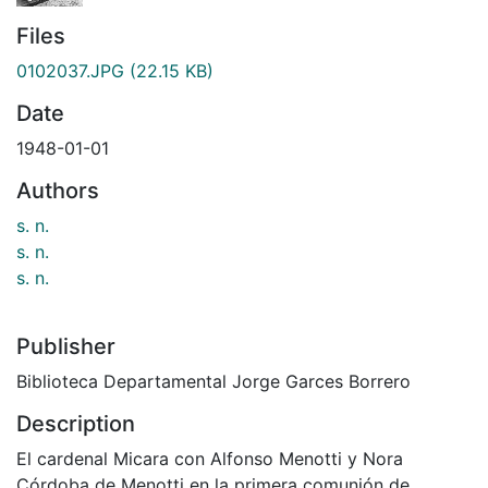
Files
0102037.JPG
(22.15 KB)
Date
1948-01-01
Authors
s. n.
s. n.
s. n.
Publisher
Biblioteca Departamental Jorge Garces Borrero
Description
El cardenal Micara con Alfonso Menotti y Nora
Córdoba de Menotti en la primera comunión de