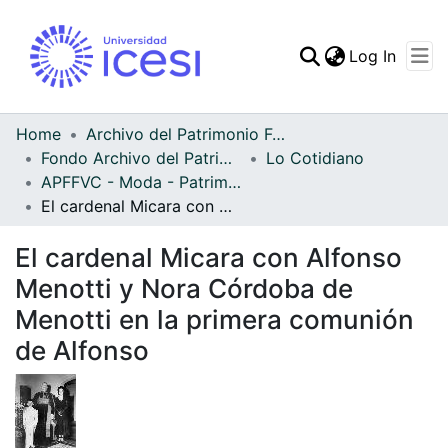
(curren
Log In
Communities & Collec
All of DSpace
Home
Archivo del Patrimonio Fotográfico y Fílmico del Valle del Cauca
Fondo Archivo del Patrimonio Fotográfico y Fílmico del Valle del Cauca
Lo Cotidiano
Statistics
APFFVC - Moda - Patrimonial
El cardenal Micara con Alfonso Menotti y Nora Córdoba de Menotti en la primera comunión de Alfonso
El cardenal Micara con Alfonso
Menotti y Nora Córdoba de
Menotti en la primera comunión
de Alfonso