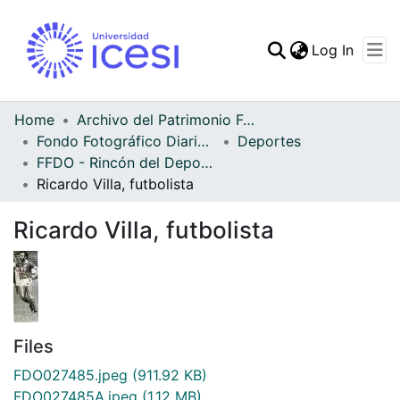
(curren
Log In
Communities & Collec
All of DSpace
Home
Archivo del Patrimonio Fotográfico y Fílmico del Valle del Cauca
Fondo Fotográfico Diario Occidente
Deportes
Statistics
FFDO - Rincón del Deportivo Cali - Patrimonial
Ricardo Villa, futbolista
Ricardo Villa, futbolista
Files
FDO027485.jpeg
(911.92 KB)
FDO027485A.jpeg
(1.12 MB)