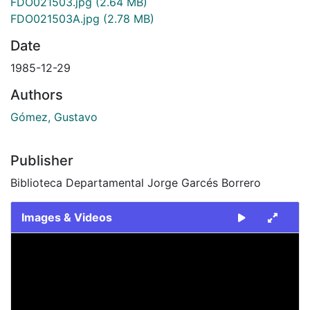
FDO021503.jpg
(2.64 MB)
FDO021503A.jpg
(2.78 MB)
Date
1985-12-29
Authors
Gómez, Gustavo
Publisher
Biblioteca Departamental Jorge Garcés Borrero
Images & Videos
Slide 1 of 2