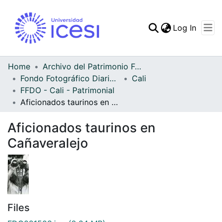
(curren
Log In
Communities & Collec
All of DSpace
Home
Archivo del Patrimonio Fotográfico y Fílmico del Valle del Cauca
Fondo Fotográfico Diario Occidente
Cali
Statistics
FFDO - Cali - Patrimonial
Aficionados taurinos en Cañaveralejo
Aficionados taurinos en
Cañaveralejo
Files