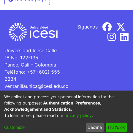
Síguenos
Universidad Icesi: Calle
18 No. 122-135
Pance, Cali - Colombia
Teléfono: +57 (602) 555
2334
ventanillaunica@icesi.edu.co
We collect and process your personal information for the
La Universidad Icesi es una Institución de Educación
following purposes:
Authentication, Preferences,
Superior que se encuentra sujeta a inspección y vigilancia
Acknowledgement and Statistics
.
por parte del Ministerio de Educación Nacional.
To learn more, please read our
privacy policy
.
Cookie
Privacy
End User
Send
Customize
Decline
That's ok
settings
policy
Agreement
Feedback