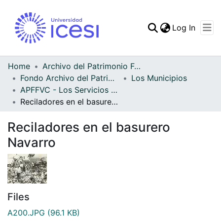
(curren
Log In
Communities & Collec
All of DSpace
Home
Archivo del Patrimonio Fotográfico y Fílmico del Valle del Cauca
Fondo Archivo del Patrimonio Fotográfico y Fílmico del Valle del Cauca
Los Municipios
Statistics
APFFVC - Los Servicios Públicos - Patrimonial
Reciladores en el basurero Navarro
Reciladores en el basurero
Navarro
Files
A200.JPG
(96.1 KB)