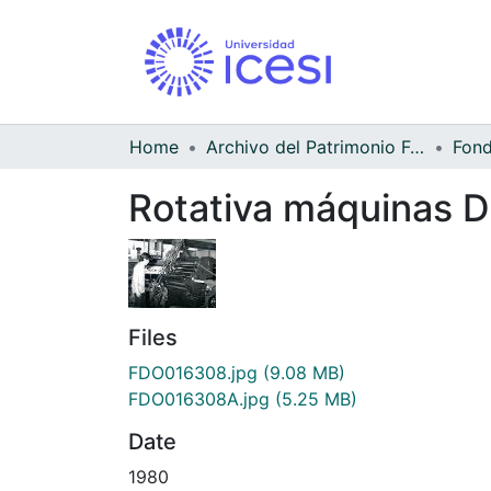
Home
Archivo del Patrimonio Fotográfico y Fílmico del Valle del Cauca
Rotativa máquinas D
Files
FDO016308.jpg
(9.08 MB)
FDO016308A.jpg
(5.25 MB)
Date
1980