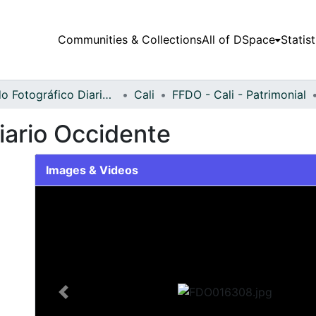
Communities & Collections
All of DSpace
Statist
Fondo Fotográfico Diario Occidente
Cali
FFDO - Cali - Patrimonial
iario Occidente
Images & Videos
Slide 1 of 2
Previous