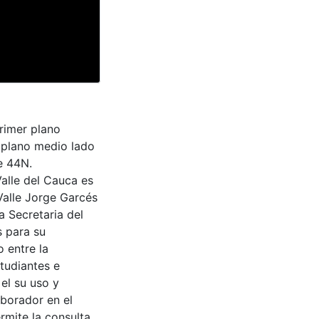
primer plano
 plano medio lado
e 44N.
Valle del Cauca es
Valle Jorge Garcés
a Secretaria del
s para su
 entre la
tudiantes e
 el su uso y
aborador en el
rmite la consulta