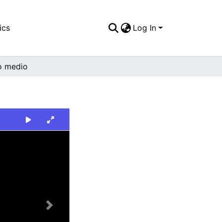
ics
Log In
o medio
Next