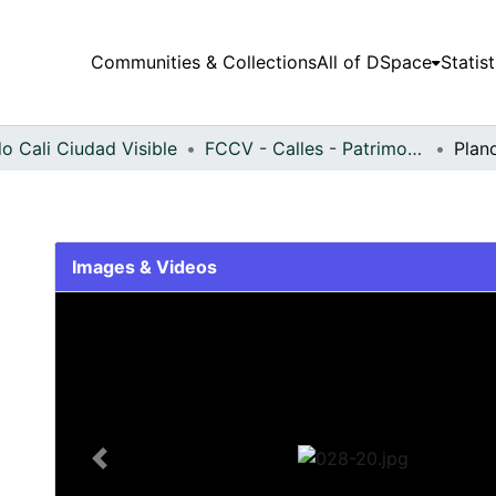
Communities & Collections
All of DSpace
Statist
o Cali Ciudad Visible
FCCV - Calles - Patrimonial
Plan
Images & Videos
Slide 1 of 1
Previous