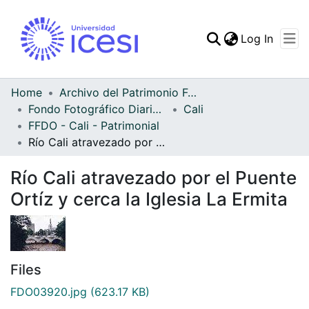
(curren
Log In
Communities & Collec
All of DSpace
Home
Archivo del Patrimonio Fotográfico y Fílmico del Valle del Cauca
Fondo Fotográfico Diario Occidente
Cali
Statistics
FFDO - Cali - Patrimonial
Río Cali atravezado por el Puente Ortíz y cerca la Iglesia La Ermita
Río Cali atravezado por el Puente
Ortíz y cerca la Iglesia La Ermita
Files
FDO03920.jpg
(623.17 KB)