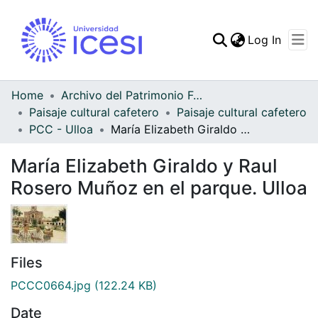
(curren
Log In
Communities & Collec
All of DSpace
Home
Archivo del Patrimonio Fotográfico y Fílmico del Valle del Cauca
Paisaje cultural cafetero
Paisaje cultural cafetero
Statistics
PCC - Ulloa
María Elizabeth Giraldo y Raul Rosero Muñoz en el parque. Ulloa
María Elizabeth Giraldo y Raul
Rosero Muñoz en el parque. Ulloa
Files
PCCC0664.jpg
(122.24 KB)
Date