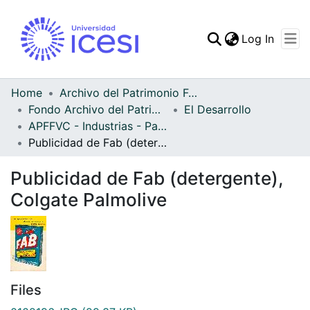
(curren
Log In
Communities & Collec
All of DSpace
Home
Archivo del Patrimonio Fotográfico y Fílmico del Valle del Cauca
Fondo Archivo del Patrimonio Fotográfico y Fílmico del Valle del Cauca
El Desarrollo
Statistics
APFFVC - Industrias - Patrimonial
Publicidad de Fab (detergente), Colgate Palmolive
Publicidad de Fab (detergente),
Colgate Palmolive
Files