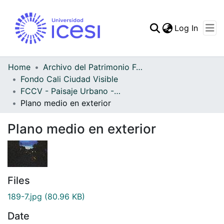
(curren
Log In
Communities & Collec
All of DSpace
Home
Archivo del Patrimonio Fotográfico y Fílmico del Valle del Cauca
Fondo Cali Ciudad Visible
Statistics
FCCV - Paisaje Urbano - Patrimonial
Plano medio en exterior
Plano medio en exterior
Files
189-7.jpg
(80.96 KB)
Date