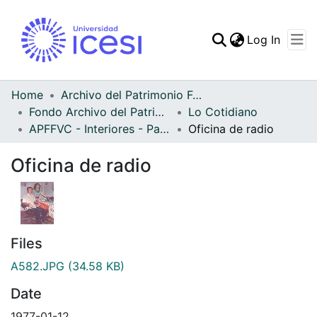
(curren
Log In
Communities & Collec
All of DSpace
Home
Archivo del Patrimonio Fotográfico y Fílmico del Valle del Cauca
Fondo Archivo del Patrimonio Fotográfico y Fílmico del Valle del Cauca
Lo Cotidiano
Statistics
APFFVC - Interiores - Patrimonial
Oficina de radio
Oficina de radio
Files
A582.JPG
(34.58 KB)
Date
1977-01-12