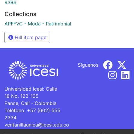
9396
Collections
APFFVC - Moda - Patrimonial
Full item page
Síguenos
Universidad Icesi: Calle
18 No. 122-135
Pance, Cali - Colombia
Teléfono: +57 (602) 555
2334
ventanillaunica@icesi.edu.co