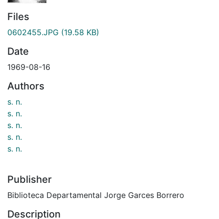
Files
0602455.JPG
(19.58 KB)
Date
1969-08-16
Authors
s. n.
s. n.
s. n.
s. n.
s. n.
Publisher
Biblioteca Departamental Jorge Garces Borrero
Description