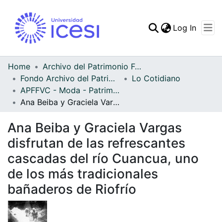
(curren
Log In
Communities & Collec
All of DSpace
Home
Archivo del Patrimonio Fotográfico y Fílmico del Valle del Cauca
Fondo Archivo del Patrimonio Fotográfico y Fílmico del Valle del Cauca
Lo Cotidiano
Statistics
APFFVC - Moda - Patrimonial
Ana Beiba y Graciela Vargas disfrutan de las refrescantes cascadas del río Cuancua, uno de los más tradicionales bañaderos de Riofrío
Ana Beiba y Graciela Vargas
disfrutan de las refrescantes
cascadas del río Cuancua, uno
de los más tradicionales
bañaderos de Riofrío