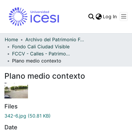
(curren
Log In
Communities & Collec
All of DSpace
Home
Archivo del Patrimonio Fotográfico y Fílmico del Valle del Cauca
Fondo Cali Ciudad Visible
Statistics
FCCV - Calles - Patrimonial
Plano medio contexto
Plano medio contexto
Files
342-6.jpg
(50.81 KB)
Date