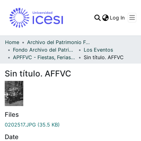
(curren
Log In
Communities & Collec
All of DSpace
Home
Archivo del Patrimonio Fotográfico y Fílmico del Valle del Cauca
Fondo Archivo del Patrimonio Fotográfico y Fílmico del Valle del Cauca
Los Eventos
Statistics
APFFVC - Fiestas, Ferias y Carnavales - Patrimonial
Sin título. AFFVC
Sin título. AFFVC
Files
0202517.JPG
(35.5 KB)
Date