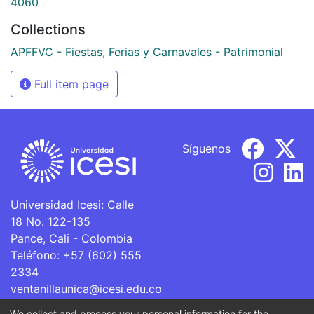
4060
Collections
APFFVC - Fiestas, Ferias y Carnavales - Patrimonial
Full item page
Síguenos
Universidad Icesi: Calle
18 No. 122-135
Pance, Cali - Colombia
Teléfono: +57 (602) 555
2334
ventanillaunica@icesi.edu.co
We collect and process your personal information for the