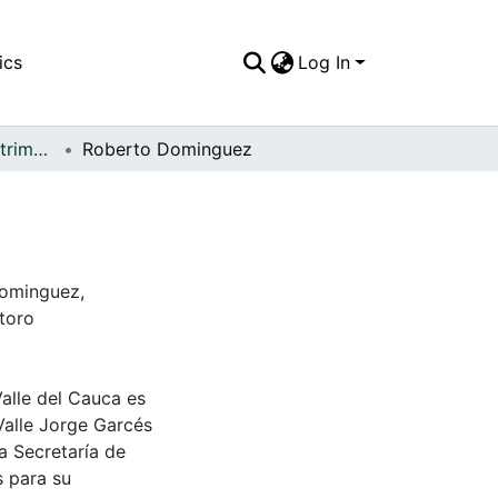
ics
Log In
FFDO - Palmira - Patrimonial
Roberto Dominguez
Dominguez,
toro
Valle del Cauca es
Valle Jorge Garcés
a Secretaría de
s para su