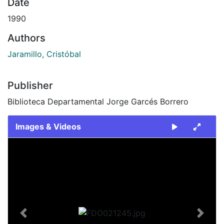
Date
1990
Authors
Jaramillo, Cristóbal
Publisher
Biblioteca Departamental Jorge Garcés Borrero
Images & Videos
Slide 1 of 2
Previous
Next