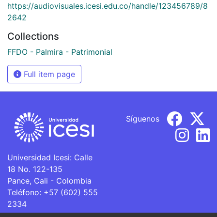
https://audiovisuales.icesi.edu.co/handle/123456789/8
2642
Collections
FFDO - Palmira - Patrimonial
Full item page
Síguenos
Universidad Icesi: Calle
18 No. 122-135
Pance, Cali - Colombia
Teléfono: +57 (602) 555
2334
ventanillaunica@icesi.edu.co