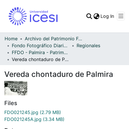
(curren
Log In
Communities & Collec
All of DSpace
Home
Archivo del Patrimonio Fotográfico y Fílmico del Valle del Cauca
Fondo Fotográfico Diario Occidente
Regionales
Statistics
FFDO - Palmira - Patrimonial
Vereda chontaduro de Palmira
Vereda chontaduro de Palmira
Files
FDO021245.jpg
(2.79 MB)
FDO021245A.jpg
(3.34 MB)