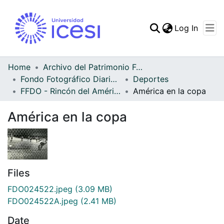
(curren
Log In
Communities & Collec
All of DSpace
Home
Archivo del Patrimonio Fotográfico y Fílmico del Valle del Cauca
Fondo Fotográfico Diario Occidente
Deportes
Statistics
FFDO - Rincón del América - Patrimonial
América en la copa
América en la copa
Files
FDO024522.jpeg
(3.09 MB)
FDO024522A.jpeg
(2.41 MB)
Date